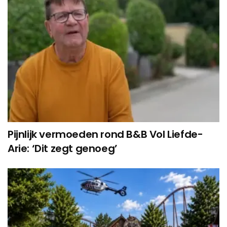
Pijnlijk vermoeden rond B&B Vol Liefde-
Arie: ‘Dit zegt genoeg’