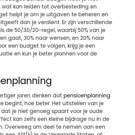
, wat kan leiden tot overbesteding en
et helpt je om je uitgaven te beheren en
tgeeft dan je verdient. Er zijn verschillende
s de 50/30/20-regel, waarbij 50% van je
ven gaat, 30% naar wensen, en 20% naar
oor een budget te volgen, krijg je een
ituatie en kun je beter plannen voor de
oenplanning
ertiger jaren denken dat
pensioenplanning
je begint, hoe beter. Het uitstellen van je
 dat je niet genoeg spaart voor je oude
fect kan zelfs een kleine bijdrage nu in de
en. Overweeg om deel te nemen aan een
ls een 401(k) in de Verenigde Staten, of