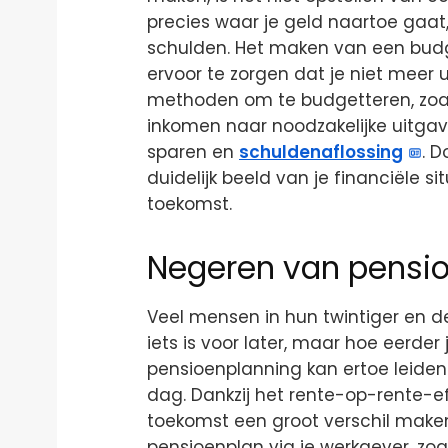
precies waar je geld naartoe gaat
schulden. Het maken van een budg
ervoor te zorgen dat je niet meer ui
methoden om te budgetteren, zoal
inkomen naar noodzakelijke uitga
sparen en
schuldenaflossing
. D
duidelijk beeld van je financiële s
toekomst.
Negeren van pensi
Veel mensen in hun twintiger en d
iets is voor later, maar hoe eerder 
pensioenplanning kan ertoe leiden
dag. Dankzij het rente-op-rente-ef
toekomst een groot verschil mak
pensioenplan via je werkgever, zoa