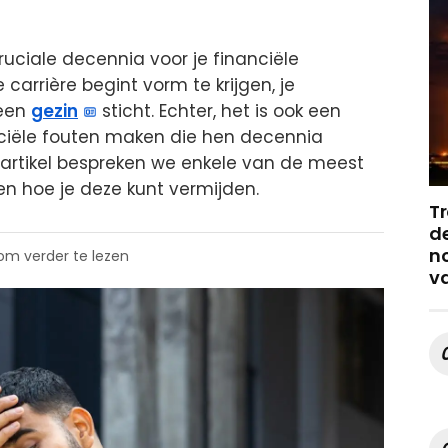
cruciale decennia voor je financiële
e carrière begint vorm te krijgen, je
 een
gezin
sticht. Echter, het is ook een
ciële fouten maken die hen decennia
t artikel bespreken we enkele van de meest
en hoe je deze kunt vermijden.
Tr
de
no
 om verder te lezen
v