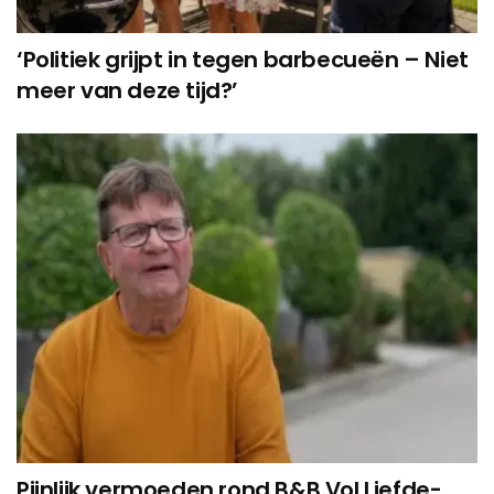
‘Politiek grijpt in tegen barbecueën – Niet
meer van deze tijd?’
Pijnlijk vermoeden rond B&B Vol Liefde-