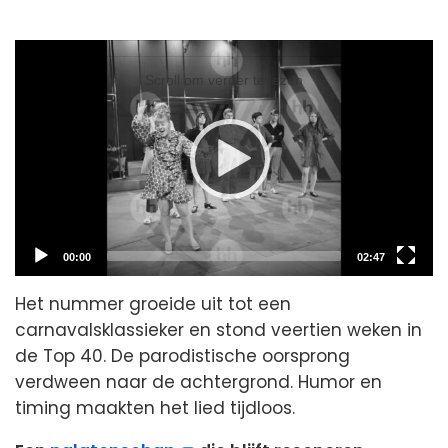
Video
Player
Scroll om verder te lezen
Current
Total
00:00
02:47
time
duration
Het nummer groeide uit tot een
carnavalsklassieker en stond veertien weken in
de Top 40. De parodistische oorsprong
verdween naar de achtergrond. Humor en
timing maakten het lied tijdloos.