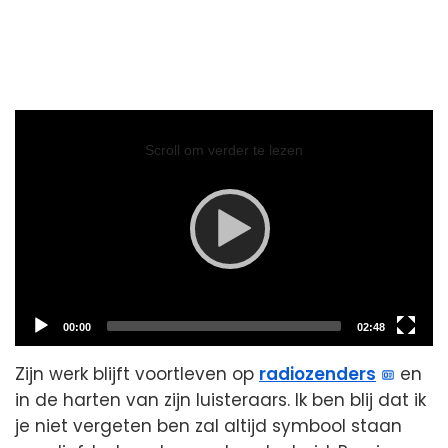
Video
Player
Scroll om verder te lezen
Current
Total
00:00
02:48
time
duration
Zijn werk blijft voortleven op
radiozenders
en
in de harten van zijn luisteraars. Ik ben blij dat ik
je niet vergeten ben zal altijd symbool staan