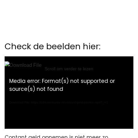
Check de beelden hier:
Video
Player
Scroll om verder te lezen
Media error: Format(s) not supported or
source(s) not found
Download File: https://cdn.menszine.nl/contant-geld-pinnen.mp4?_=1
Contant geld opnemen is niet meer zo