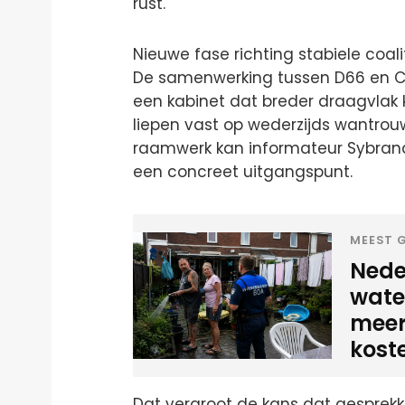
rust.
Nieuwe fase richting stabiele coali
De samenwerking tussen D66 en CDA
een kabinet dat breder draagvlak k
liepen vast op wederzijds wantrouwe
raamwerk kan informateur Sybran
een concreet uitgangspunt.
MEEST G
Neder
water
meer
kost
Dat vergroot de kans dat gesprekk