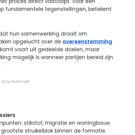
et proces direct vastloopt. Voor een
op fundamentele tegenstellingen, betekent
 dat hun samenwerking draait om
raken opgelucht over de
overeenstemming
e komt voort uit gedeelde doelen, maar
ing mogelijk is wanneer partijen bereid zijn
.
 Ad by Refinery89
ssiers
rnpunten: stikstof, migratie en woningbouw.
rootste struikelblok binnen de formatie.