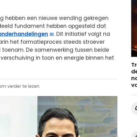
aag hebben een nieuwe wending gekregen
eeld fundament hebben opgesteld dat
onderhandelingen
. Dit initiatief volgt na
in het formatieproces steeds stroever
eid toenam. De samenwerking tussen beide
 verschuiving in toon en energie binnen het
Tr
de
no
v
 om verder te lezen