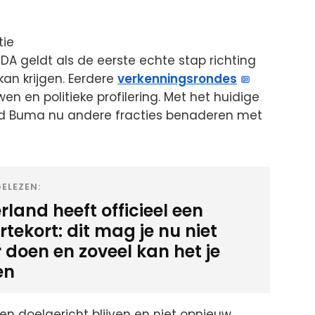
tie
 geldt als de eerste echte stap richting
an krijgen. Eerdere
verkenningsrondes
n en politieke profilering. Met het huidige
d Buma nu andere fracties benaderen met
ELEZEN:
land heeft officieel een
tekort: dit mag je nu niet
 doen en zoveel kan het je
en
en doelgericht blijven en niet opnieuw