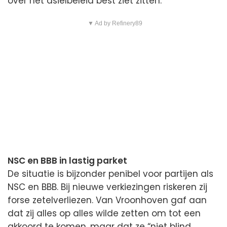
over het asielbeleid best ziet zitten.
▼ Ad by Refinery89
NSC en BBB in lastig parket
De situatie is bijzonder penibel voor partijen als
NSC en BBB. Bij nieuwe verkiezingen riskeren zij
forse zetelverliezen. Van Vroonhoven gaf aan
dat zij alles op alles wilde zetten om tot een
akkoord te komen, maar dat ze “niet blind