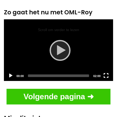
Zo gaat het nu met OML-Roy
Video
Player
Scroll om verder te lezen
Current
Total
00:00
02:00
time
duration
Volgende pagina ➜