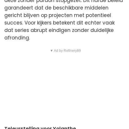
deze zonder pardon stopgezet. Dit harde beleid
garandeert dat de beschikbare middelen
gericht blijven op projecten met potentieel
succes. Voor kijkers betekent dit echter vaak
dat series abrupt eindigen zonder duidelijke
afronding.
▼ Ad by Refinery89
Teleurstelling voor Yolanthe