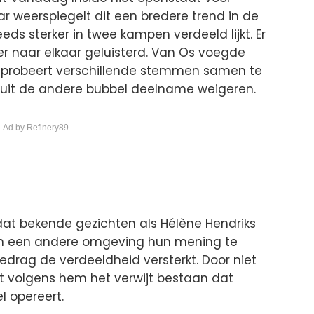
r weerspiegelt dit een bredere trend in de
s sterker in twee kampen verdeeld lijkt. Er
r naar elkaar geluisterd. Van Os voegde
st probeert verschillende stemmen samen te
uit de andere bubbel deelname weigeren.
 Ad by Refinery89
dat bekende gezichten als Hélène Hendriks
 in een andere omgeving hun mening te
edrag de verdeeldheid versterkt. Door niet
jft volgens hem het verwijt bestaan dat
l opereert.