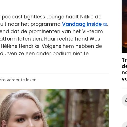
 podcast Lightless Lounge haalt Nikkie de
 uit naar het programma
Vandaag Inside
.
lend dat de prominenten van het VI-team
latform laten zien. Haar rechterhand Wes
r Hélène Hendriks. Volgens hem hebben de
 durven ze een ander podium niet te
Tr
de
no
v
 om verder te lezen