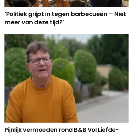
‘Politiek grijpt in tegen barbecueën – Niet
meer van deze tijd?’
Pijnlijk vermoeden rond B&B Vol Liefde-