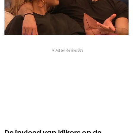
▼ Ad by Refinery89
De invloed van kijkers op de