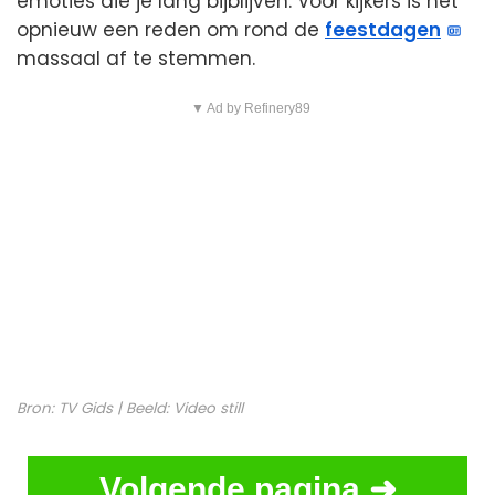
emoties die je lang bijblijven. Voor kijkers is het
opnieuw een reden om rond de
feestdagen
massaal af te stemmen.
▼ Ad by Refinery89
Bron:
TV Gids
| Beeld:
Video still
Volgende pagina ➜