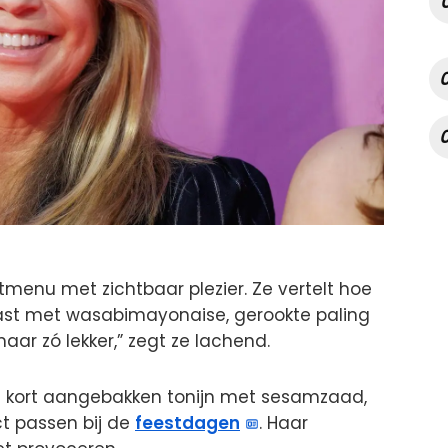
tmenu met zichtbaar plezier. Ze vertelt hoe
ast met wasabimayonaise, gerookte paling
aar zó lekker,” zegt ze lachend.
n kort aangebakken tonijn met sesamzaad,
t passen bij de
feestdagen
. Haar