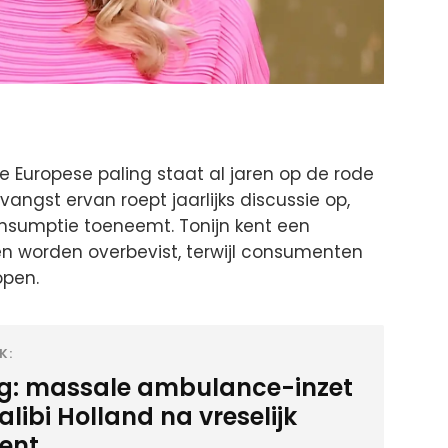
 De Europese paling staat al jaren op de rode
vangst ervan roept jaarlijks discussie op,
nsumptie toeneemt. Tonijn kent een
ten worden overbevist, terwijl consumenten
open.
K:
ig: massale ambulance-inzet
alibi Holland na vreselijk
dent