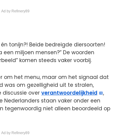
 Ad by Refinery89
 én tonijn?! Beide bedreigde diersoorten!
na een miljoen mensen?” De woorden
orbeeld” komen steeds vaker voorbij.
r om het menu, maar om het signaal dat
d was om gezelligheid uit te stralen,
e discussie over
verantwoordelijkheid
,
e Nederlanders staan vaker onder een
en tegenwoordig niet alleen beoordeeld op
 Ad by Refinery89