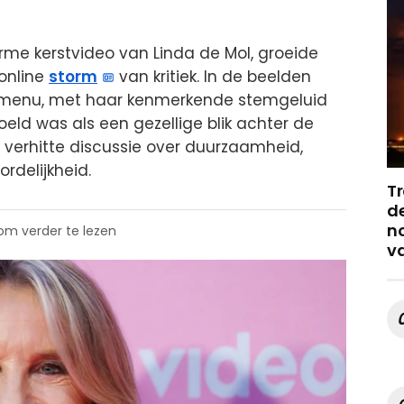
me kerstvideo van Linda de Mol, groeide
 online
storm
van kritiek. In de beelden
stmenu, met haar kenmerkende stemgeluid
doeld was als een gezellige blik achter de
 verhitte discussie over duurzaamheid,
rdelijkheid.
Tr
de
no
 om verder te lezen
v