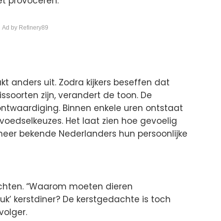
iet provoceren.
 Ad by Refinery89
t anders uit. Zodra kijkers beseffen dat
issoorten zijn, verandert de toon. De
ntwaardiging. Binnen enkele uren ontstaat
voedselkeuzes. Het laat zien hoe gevoelig
nneer bekende Nederlanders hun persoonlijke
 wachten. “Waarom moeten dieren
’ kerstdiner? De kerstgedachte is toch
volger.