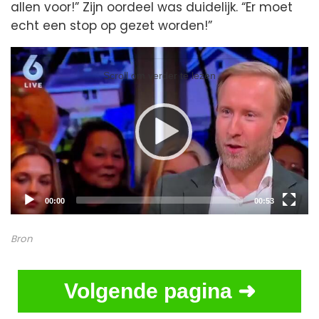
allen voor!” Zijn oordeel was duidelijk. “Er moet
echt een stop op gezet worden!”
Video
Player
Scroll om verder te lezen
Current
Total
00:00
00:53
time
duration
Bron
Volgende pagina ➜