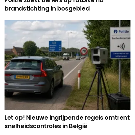
Politie zoekt tieners op fatbike na
brandstichting in bosgebied
Let op! Nieuwe ingrijpende regels omtrent
snelheidscontroles in België