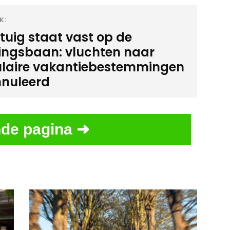
K:
gtuig staat vast op de
ingsbaan: vluchten naar
laire vakantiebestemmingen
nuleerd
de pagina ➜