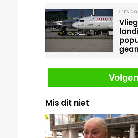
LEES OO
Vlie
land
popu
gean
Volgen
Mis dit niet