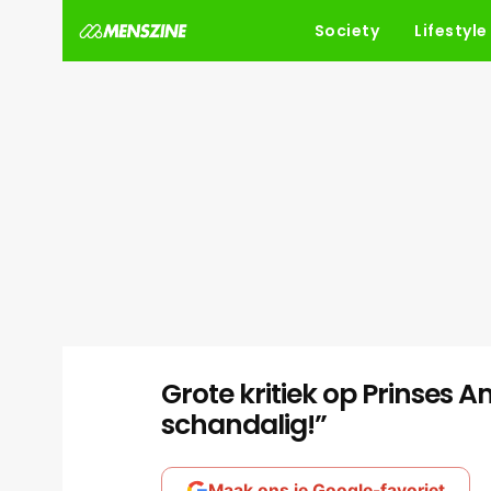
Society
Lifestyle
Grote kritiek op Prinses Am
schandalig!”
Maak ons je Google-favoriet