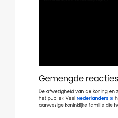
Download File: https://cdn.menszine.nl/royals.mp4?_=1
Gemengde reactie
De afwezigheid van de koning en z
het publiek. Veel
Nederlanders
h
aanwezige koninklijke familie die