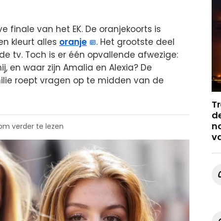
finale van het EK. De oranjekoorts is
n kleurt alles
oranje
. Het grootste deel
de tv. Toch is er één opvallende afwezige:
j, en waar zijn Amalia en Alexia? De
milie roept vragen op te midden van de
Tr
de
no
 om verder te lezen
v