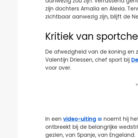
aanwezig zou zijn. Verrassend genoe
zijn dochters Amalia en Alexia. Ter
zichtbaar aanwezig zijn, blijft de 
Kritiek van sportche
De afwezigheid van de koning en zi
Valentijn Driessen, chef sport bij
De
voor over.
▼
In een
video-uiting
noemt hij het
ontbreekt bij de belangrijke weds
gezien, van Spanje, van Engeland.