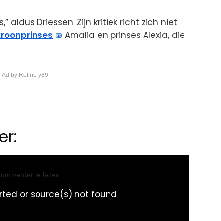
 aldus Driessen. Zijn kritiek richt zich niet
kroonprinses
Amalia en prinses Alexia, die
 Ad by Refinery89
er:
l om verder te lezen
rted or source(s) not found