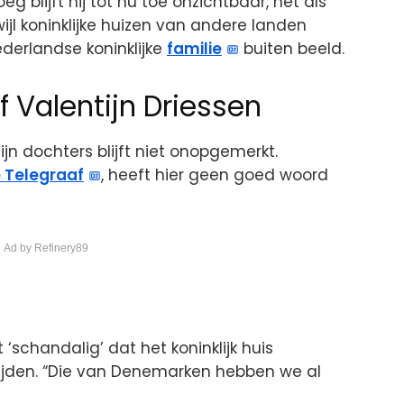
g blijft hij tot nu toe onzichtbaar, net als
wijl koninklijke huizen van andere landen
Nederlandse koninklijke
familie
buiten beeld.
f Valentijn Driessen
jn dochters blijft niet onopgemerkt.
 Telegraaf
, heeft hier geen goed woord
 Ad by Refinery89
 ‘schandalig’ dat het koninklijk huis
trijden. “Die van Denemarken hebben we al