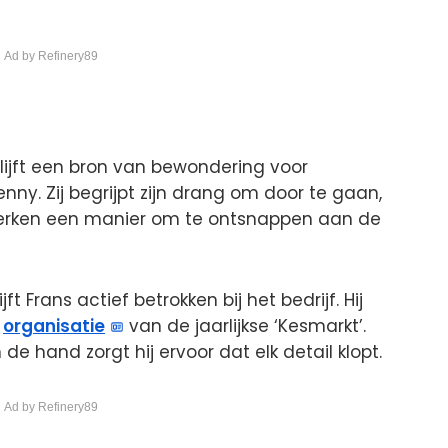
 Ad by Refinery89
lijft een bron van bewondering voor
enny. Zij begrijpt zijn drang om door te gaan,
s werken een manier om te ontsnappen aan de
ft Frans actief betrokken bij het bedrijf. Hij
e
organisatie
van de jaarlijkse ‘Kesmarkt’.
 de hand zorgt hij ervoor dat elk detail klopt.
 Ad by Refinery89