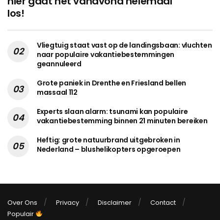
hier gaat het vanavond helemaal
los!
Vliegtuig staat vast op de landingsbaan: vluchten
naar populaire vakantiebestemmingen
geannuleerd
Grote paniek in Drenthe en Friesland bellen
massaal 112
Experts slaan alarm: tsunami kan populaire
vakantiebestemming binnen 21 minuten bereiken
Heftig: grote natuurbrand uitgebroken in
Nederland – blushelikopters opgeroepen
Over Ons
Privacy
Disclaimer
Contact
Populair