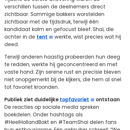
verschillen tussen de deelnemers direct
zichtbaar. Sommige bakkers worstelden
zichtbaar met de tijdsdruk, terwijl één
kandidaat kalm en gefocust bleef. Shai, die
achter in de
tent
werkte, wist precies wat hij
deed.
Terwijl anderen haastig probeerden hun deeg
te redden, werkte hij geconcentreerd en met
vaste hand. Zijn serene rust en precisie bleven
niet onopgemerkt bij de kijkers, die hem al snel
tot favoriet kroonden.
Publiek ziet duidelijke
topfavoriet
ontstaan
De reacties op sociale media spreken
boekdelen. Onder hashtags als
#HeelHollandBakt en #TeamShai delen fans
hun enthousiasme. Eén gebruiker schreef: “We