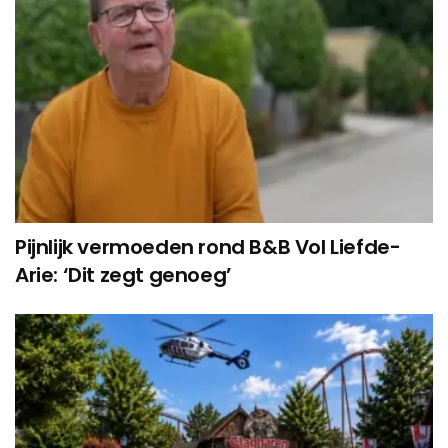
Pijnlijk vermoeden rond B&B Vol Liefde-
Arie: ‘Dit zegt genoeg’