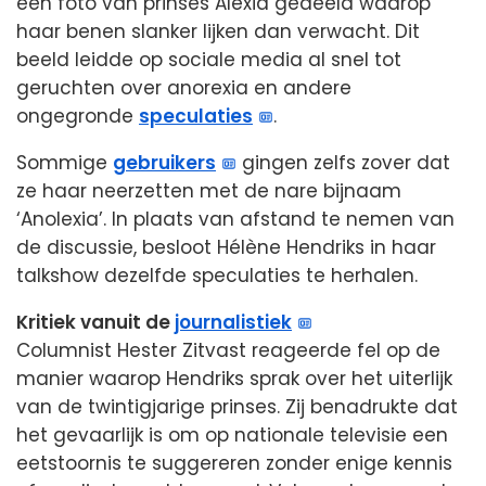
een foto van prinses Alexia gedeeld waarop
haar benen slanker lijken dan verwacht. Dit
beeld leidde op sociale media al snel tot
geruchten over anorexia en andere
ongegronde
speculaties
.
Sommige
gebruikers
gingen zelfs zover dat
ze haar neerzetten met de nare bijnaam
‘Anolexia’. In plaats van afstand te nemen van
de discussie, besloot Hélène Hendriks in haar
talkshow dezelfde speculaties te herhalen.
Kritiek vanuit de
journalistiek
Columnist Hester Zitvast reageerde fel op de
manier waarop Hendriks sprak over het uiterlijk
van de twintigjarige prinses. Zij benadrukte dat
het gevaarlijk is om op nationale televisie een
eetstoornis te suggereren zonder enige kennis