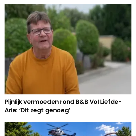
Pijnlijk vermoeden rond B&B Vol Liefde-
Arie: ‘Dit zegt genoeg’