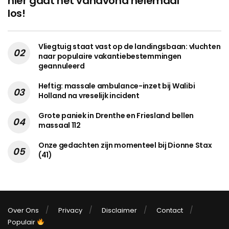
hier gaat het vanavond helemaal
los!
Vliegtuig staat vast op de landingsbaan: vluchten
naar populaire vakantiebestemmingen
geannuleerd
Heftig: massale ambulance-inzet bij Walibi
Holland na vreselijk incident
Grote paniek in Drenthe en Friesland bellen
massaal 112
Onze gedachten zijn momenteel bij Dionne Stax
(41)
Over Ons
Privacy
Disclaimer
Contact
Populair