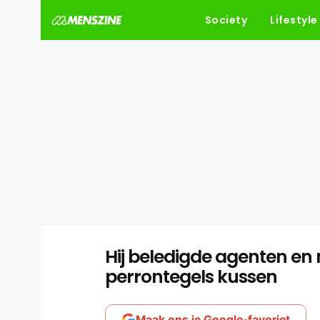
Society
Lifestyle
Hij beledigde agenten e
perrontegels kussen
Maak ons je Google-favoriet