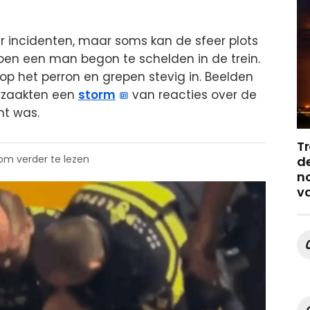
er incidenten, maar soms kan de sfeer plots
en een man begon te schelden in de trein.
op het perron en grepen stevig in. Beelden
orzaakten een
storm
van reacties over de
ht was.
Tr
 om verder te lezen
de
no
v