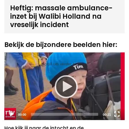
Heftig: massale ambulance-
inzet bij Walibi Holland na
vreselijk incident
Bekijk de bijzondere beelden hier:
Video
Player
Scroll om verder te lezen
Current
Total
00:00
00:21
time
duration
Hoe kijk jij naar de intocht en de