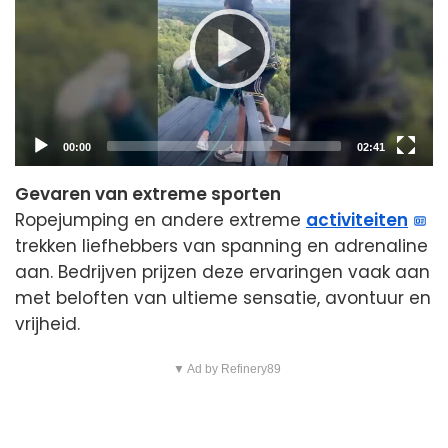
Current
Total
00:00
02:41
time
duration
Gevaren van extreme sporten
Ropejumping en andere extreme
activiteiten
trekken liefhebbers van spanning en adrenaline
aan. Bedrijven prijzen deze ervaringen vaak aan
met beloften van ultieme sensatie, avontuur en
vrijheid.
▼ Ad by Refinery89