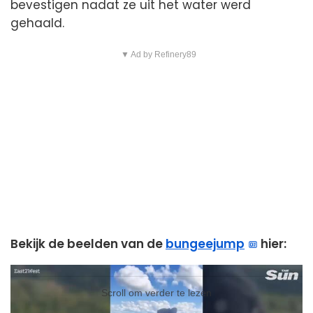
bevestigen nadat ze uit het water werd
gehaald.
▼ Ad by Refinery89
Bekijk de beelden van de
bungeejump
hier:
Video
Player
Scroll om verder te lezen