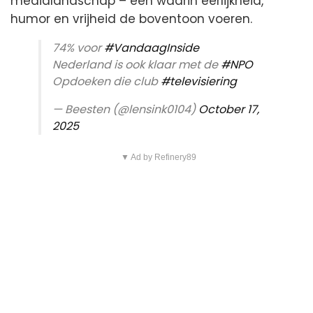
medialandschap – één waarin eerlijkheid,
humor en vrijheid de boventoon voeren.
74% voor
#VandaagInside
Nederland is ook klaar met de
#NPO
Opdoeken die club
#televisiering
— Beesten (@lensink0104)
October 17,
2025
▼ Ad by Refinery89