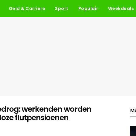
Geld & Carriere
Sport
Populair
Weekdeals
edrog: werkenden worden
ME
oze flutpensioenen