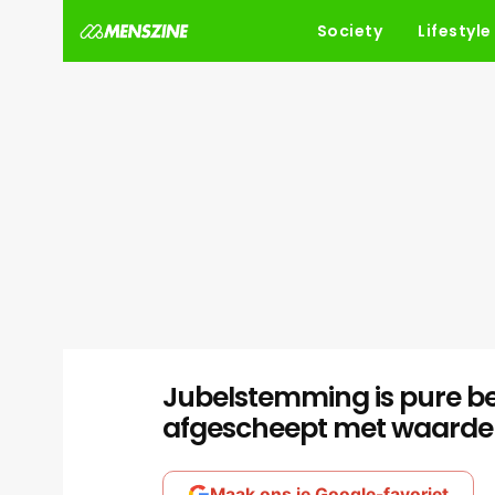
Society
Lifestyle
Jubelstemming is pure b
afgescheept met waardel
Maak ons je Google-favoriet