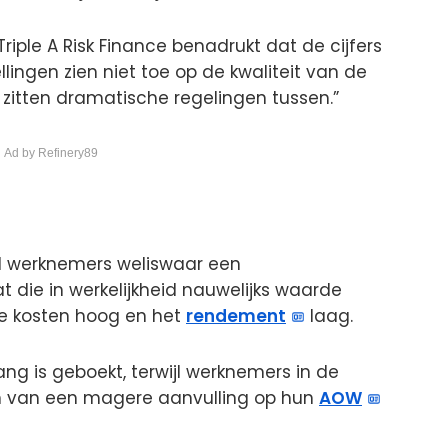
iple A Risk Finance benadrukt dat de cijfers
llingen zien niet toe op de kwaliteit van de
“Er zitten dramatische regelingen tussen.”
 Ad by Refinery89
el werknemers weliswaar een
 die in werkelijkheid nauwelijks waarde
 de kosten hoog en het
rendement
laag.
gang is geboekt, terwijl werknemers in de
en van een magere aanvulling op hun
AOW