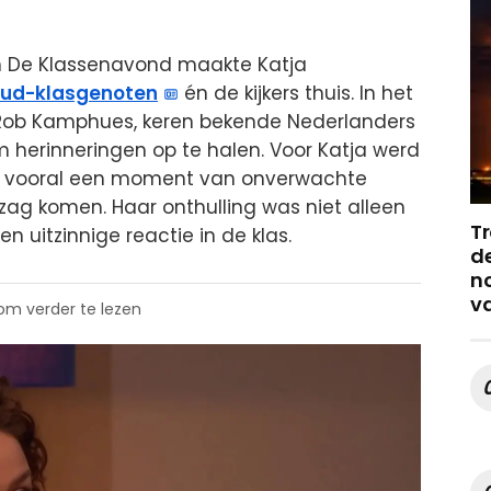
an De Klassenavond maakte Katja
ud-klasgenoten
én de kijkers thuis. In het
Rob Kamphues, keren bekende Nederlanders
 herinneringen op te halen. Voor Katja werd
ar vooral een moment van onverwachte
ag komen. Haar onthulling was niet alleen
Tr
 uitzinnige reactie in de klas.
de
no
v
 om verder te lezen