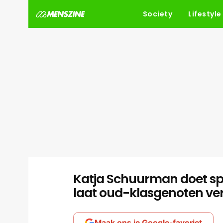
Society
Lifestyle
Katja Schuurman doet s
laat oud-klasgenoten ve
Maak ons je Google-favoriet