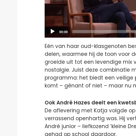
Current
00:00
time
Eén van haar oud-klasgenoten besl
delen, waarmee hij de toon voor d
groeide uit tot een levendige mix
nostalgie. Juist deze combinatie 
programma: het biedt een veilige 
komt – gênant of niet – maar nu m
Ook André Hazes deelt een kwets
De aflevering met Katja volgde op
verrassend openhartig was. Hij ver
André junior – liefkozend ‘kleine D
gehad op school daardoor.