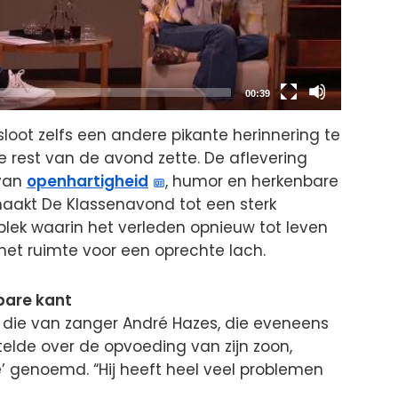
Total
00:39
duration
oot zelfs een andere pikante herinnering te
e rest van de avond zette. De aflevering
 van
openhartigheid
, humor en herkenbare
maakt De Klassenavond tot een sterk
plek waarin het verleden opnieuw tot leven
et ruimte voor een oprechte lach.
bare kant
 die van zanger André Hazes, die eveneens
telde over de opvoeding van zijn zoon,
re’ genoemd. “Hij heeft heel veel problemen