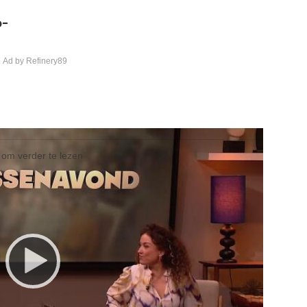
o-
 Ad by Refinery89
l om verder te lezen