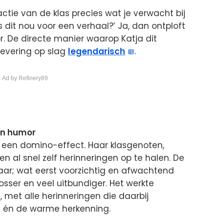
ie van de klas precies wat je verwacht bij
 is dit nou voor een verhaal?’ Ja, dan ontploft
or. De directe manier waarop Katja dit
evering op slag
legendarisch
.
 Ad by Refinery89
én humor
als een domino-effect. Haar klasgenoten,
n al snel zelf herinneringen op te halen. De
aar; wat eerst voorzichtig en afwachtend
sser en veel uitbundiger. Het werkte
, met alle herinneringen die daarbij
e én de warme herkenning.