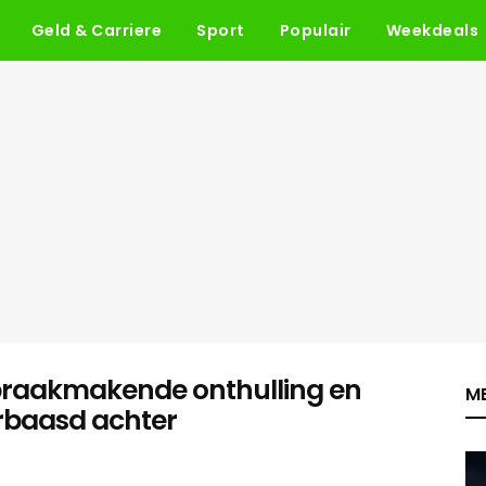
Geld & Carriere
Sport
Populair
Weekdeals
praakmakende onthulling en
ME
rbaasd achter