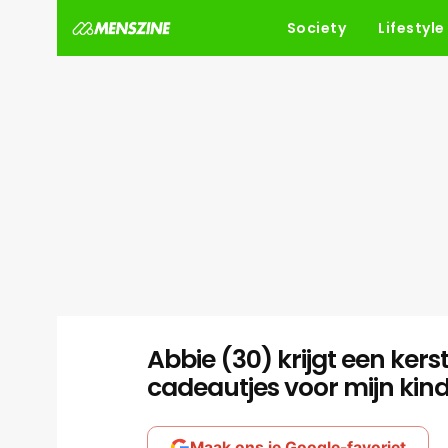
Society
Lifestyle
Abbie (30) krijgt een ker
cadeautjes voor mijn kin
Maak ons je Google-favoriet