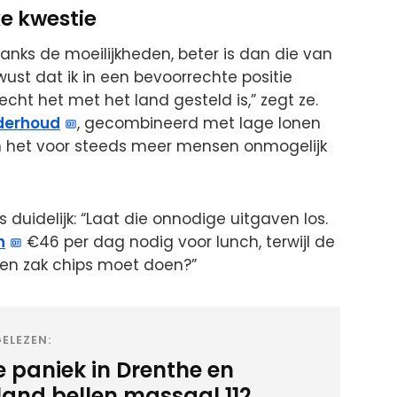
e kwestie
danks de moeilijkheden, beter is dan die van
ust dat ik in een bevoorrechte positie
echt het met het land gesteld is,” zegt ze.
derhoud
, gecombineerd met lage lonen
n het voor steeds meer mensen onmogelijk
duidelijk: “Laat die onnodige uitgaven los.
n
€46 per dag nodig voor lunch, terwijl de
een zak chips moet doen?”
ELEZEN:
e paniek in Drenthe en
sland bellen massaal 112