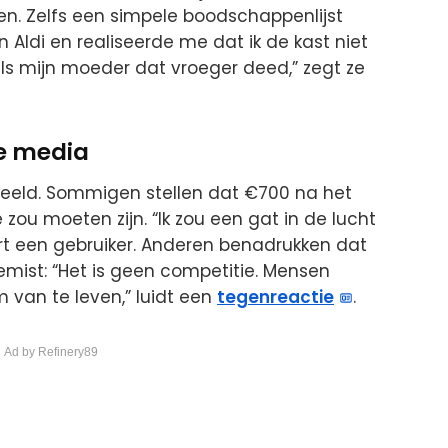
n. Zelfs een simpele boodschappenlijst
in Aldi en realiseerde me dat ik de kast niet
oals mijn moeder dat vroeger deed,” zegt ze
le media
rdeeld. Sommigen stellen dat €700 na het
ou moeten zijn. “Ik zou een gat in de lucht
rt een gebruiker. Anderen benadrukken dat
mist: “Het is geen competitie. Mensen
van te leven,” luidt een
tegenreactie
.
 Ad by Refinery89