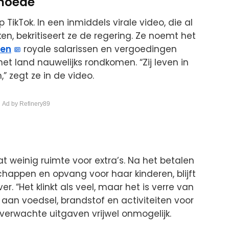
rmoede
p TikTok. In een inmiddels virale video, die al
en, bekritiseert ze de regering. Ze noemt het
den
royale salarissen en vergoedingen
et land nauwelijks rondkomen. “Zij leven in
n,” zegt ze in de video.
 Ad by Refinery89
at weinig ruimte voor extra’s. Na het betalen
chappen en opvang voor haar kinderen, blijft
. “Het klinkt als veel, maar het is verre van
n aan voedsel, brandstof en activiteiten voor
erwachte uitgaven vrijwel onmogelijk.