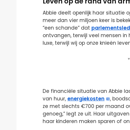
Leven op de rand van a
Abbie deelt openlijk haar situatie o
meer dan vier miljoen keer is bekek
“een schande” dat
parlementsle
ontvangen, terwijl veel mensen in h
luxe, terwijl wij op onze knieën leve
▼
De financiële situatie van Abbie la
van huur,
energiekosten
, boods
ze met slechts €700 per maand over
genoeg,” legt ze uit. Haar uitgave
haar kinderen maken sparen of onv