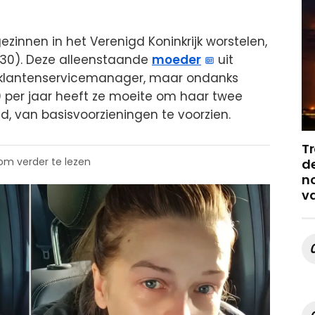
zinnen in het Verenigd Koninkrijk worstelen,
 (30). Deze alleenstaande
moeder
uit
s klantenservicemanager, maar ondanks
 per jaar heeft ze moeite om haar twee
ud, van basisvoorzieningen te voorzien.
Tr
 om verder te lezen
de
no
v