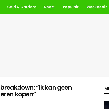
Geld & Carriere
Sport
Populair
Weekdeals
stbreakdown: “Ik kan geen
ME
deren kopen”