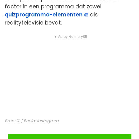
factor in een programma dat zowel
quizprogramma-elementen
als
realitytelevisie bevat.
▼ Ad by Refinery89
Bron:
𝕏
| Beeld:
Instagram