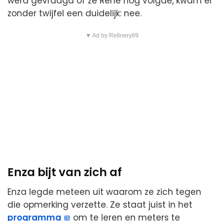
werd gevraagd of ze René nog volgde, kwam er
zonder twijfel een duidelijk: nee.
▼ Ad by Refinery89
Enza bijt van zich af
Enza legde meteen uit waarom ze zich tegen
die opmerking verzette. Ze staat juist in het
programma
om te leren en meters te