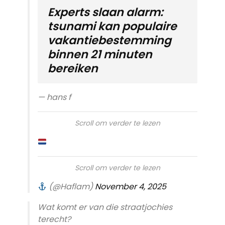
Experts slaan alarm:
tsunami kan populaire
vakantiebestemming
binnen 21 minuten
bereiken
— hans f
Scroll om verder te lezen
Scroll om verder te lezen
(@Haflam)
November 4, 2025
Wat komt er van die straatjochies
terecht?