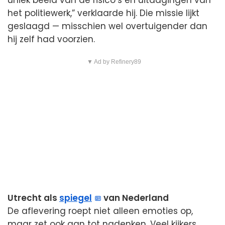
uniek beeld van de risico’s en uitdagingen van
het politiewerk,” verklaarde hij. Die missie lijkt
geslaagd — misschien wel overtuigender dan
hij zelf had voorzien.
▼ Ad by Refinery89
Utrecht als
spiegel
van Nederland
De aflevering roept niet alleen emoties op,
maar zet ook aan tot nadenken. Veel kijkers