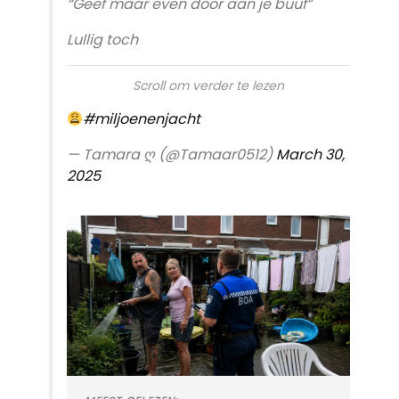
“Geef maar even door aan je buuf”
Lullig toch
Scroll om verder te lezen
#miljoenenjacht
— Tamara ღ (@Tamaar0512)
March 30,
2025