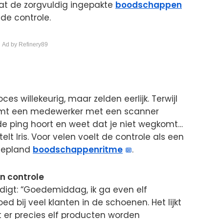
at de zorgvuldig ingepakte
boodschappen
de controle.
 Ad by Refinery89
es willekeurig, maar zelden eerlijk. Terwijl
komt een medewerker met een scanner
e ping hoort en weet dat je niet wegkomt…
telt Iris. Voor velen voelt de controle als een
 gepland
boodschappenritme
.
 controle
gt: “Goedemiddag, ik ga even elf
d bij veel klanten in de schoenen. Het lijkt
 er precies elf producten worden