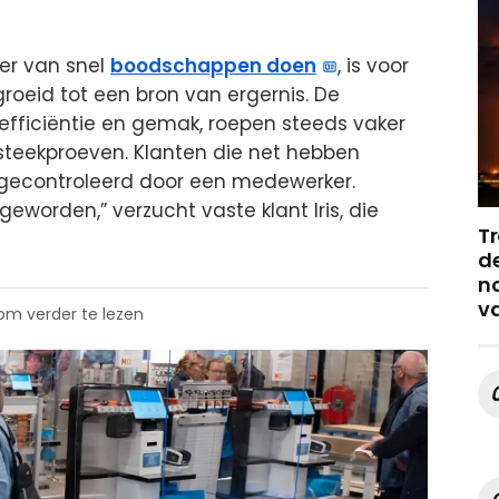
er van snel
boodschappen doen
, is voor
groeid tot een bron van ergernis. De
 efficiëntie en gemak, roepen steeds vaker
 steekproeven. Klanten die net hebben
gecontroleerd door een medewerker.
geworden,” verzucht vaste klant Iris, die
Tr
de
no
v
 om verder te lezen