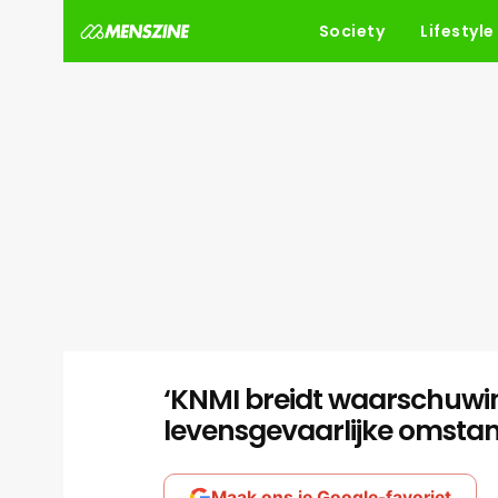
Society
Lifestyle
‘KNMI breidt waarschuwi
levensgevaarlijke omstand
Maak ons je Google-favoriet