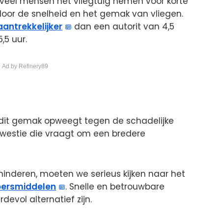
 veel mensen het vliegtuig nemen voor korte
door de snelheid en het gemak van vliegen.
aantrekkelijker
dan een autorit van 4,5
,5 uur.
 Ad by Refinery89
dit gemak opweegt tegen de schadelijke
 kwestie die vraagt om een bredere
inderen, moeten we serieus kijken naar het
oersmiddelen
. Snelle en betrouwbare
evol alternatief zijn.