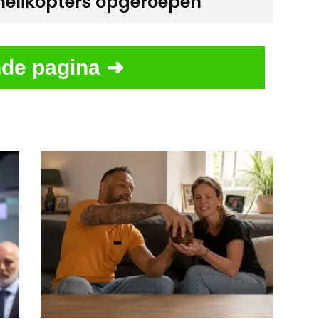
helikopters opgeroepen
de pagina ➜