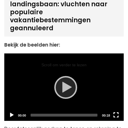
landingsbaan: vluchten naar
populaire
vakantiebestemmingen
geannuleerd
Bekijk de beelden hier:
Video
Player
Scroll om verder te lezen
Current
Total
00:00
00:18
time
duration