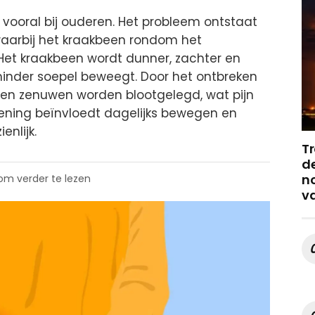
 vooral bij ouderen. Het probleem ontstaat
aarbij het kraakbeen rondom het
 Het kraakbeen wordt dunner, zachter en
minder soepel beweegt. Door het ontbreken
n zenuwen worden blootgelegd, wat pijn
oening beïnvloedt dagelijks bewegen en
enlijk.
Tr
de
no
 om verder te lezen
v