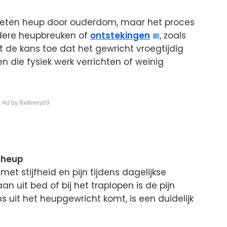
rsleten heup door ouderdom, maar het proces
dere heupbreuken of
ontstekingen
, zoals
t de kans toe dat het gewricht vroegtijdig
n die fysiek werk verrichten of weinig
 Ad by Refinery89
n heup
et stijfheid en pijn tijdens dagelijkse
aan uit bed of bij het traplopen is de pijn
 uit het heupgewricht komt, is een duidelijk