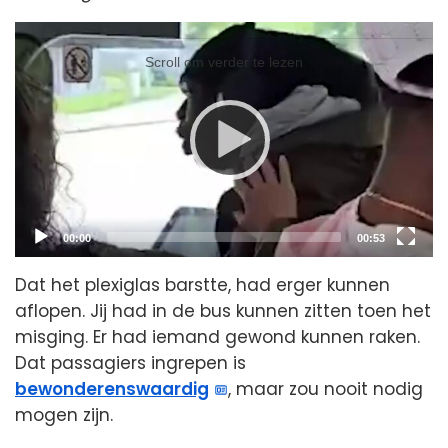
Video
Player
Scroll om verder te lezen
Current
Total
00:00
00:53
time
duration
Dat het plexiglas barstte, had erger kunnen
aflopen. Jij had in de bus kunnen zitten toen het
misging. Er had iemand gewond kunnen raken.
Dat passagiers ingrepen is
bewonderenswaardig
, maar zou nooit nodig
mogen zijn.