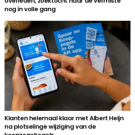
overleden, zoektocht naar de vermiste
nog in volle gang
Klanten helemaal klaar met Albert Heijn
na plotselinge wijziging van de
koopzegelregels