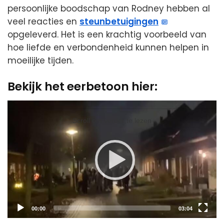
persoonlijke boodschap van Rodney hebben al
veel reacties en
steunbetuigingen
opgeleverd. Het is een krachtig voorbeeld van
hoe liefde en verbondenheid kunnen helpen in
moeilijke tijden.
Bekijk het eerbetoon hier:
Video
Player
Scroll om verder te lezen
Current
Total
00:00
03:04
time
duration