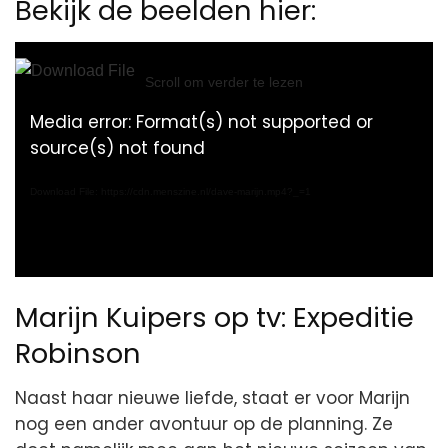
Bekijk de beelden hier:
Video
Player
Scroll om verder te lezen
Media error: Format(s) not supported or
source(s) not found
Download File: https://cdn.menszine.nl/dave-marijn.mp4?_=1
Marijn Kuipers op tv: Expeditie
Robinson
Naast haar nieuwe liefde, staat er voor Marijn
nog een ander avontuur op de planning. Ze