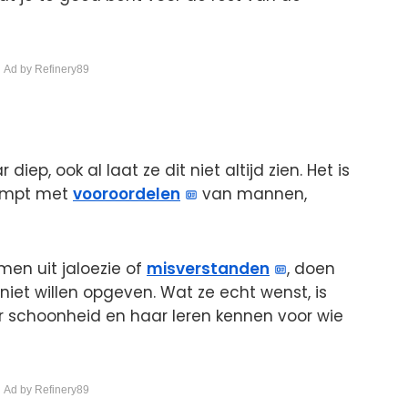
 Ad by Refinery89
iep, ook al laat ze dit niet altijd zien. Het is
kampt met
vooroordelen
van mannen,
men uit jaloezie of
misverstanden
, doen
k niet willen opgeven. Wat ze echt wenst, is
r schoonheid en haar leren kennen voor wie
 Ad by Refinery89