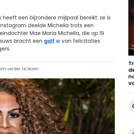
 heeft een bijzondere mijlpaal bereikt: ze is
Instagram deelde Michella trots een
indochter Mae Maria Michella, die op 19
ieuws bracht een
golf
van felicitaties
ers.
Tr
 om verder te lezen
de
no
v