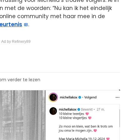
ssing voor Michella’s trouwe volgers. Al in
an met de woorden: “Nu kan ik het eindelijk
r online community met haar mee in de
eurtenis
.
 Ad by Refinery89
 om verder te lezen