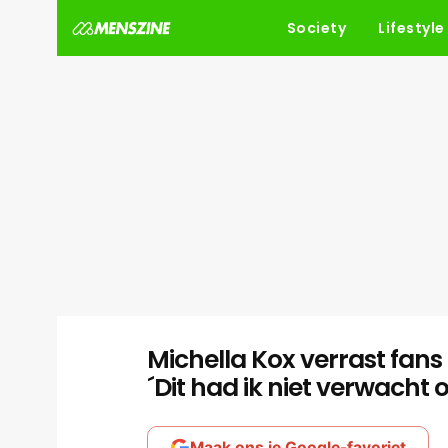
Society
Lifestyle
Michella Kox verrast fan
´Dit had ik niet verwacht op
Maak ons je Google-favoriet