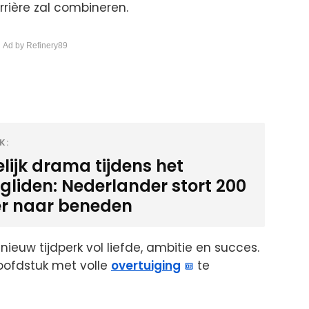
ière zal combineren.
 Ad by Refinery89
K:
lijk drama tijdens het
gliden: Nederlander stort 200
r naar beneden
euw tijdperk vol liefde, ambitie en succes.
hoofdstuk met volle
overtuiging
te