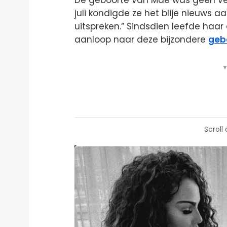
De geboorte van Mae was geen verra
juli kondigde ze het blije nieuws a
uitspreken.” Sindsdien leefde haa
aanloop naar deze bijzondere
geb
▼
Scroll