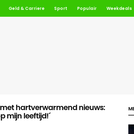
Geld & Carriere
Sport
Populair
Weekdeals
s met hartverwarmend nieuws:
ME
 mijn leeftijd!´