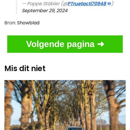
— Poppe Stäbler (@
PTruetacti70948
)
September 29, 2024
Bron:
Showblad
Volgende pagina ➜
Mis dit niet