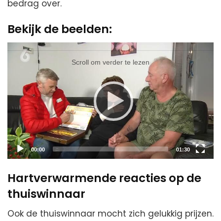
bedrag over.
Bekijk de beelden:
Video
Player
Scroll om verder te lezen
Current
Total
00:00
01:30
time
duration
Hartverwarmende reacties op de
thuiswinnaar
Ook de thuiswinnaar mocht zich gelukkig prijzen.