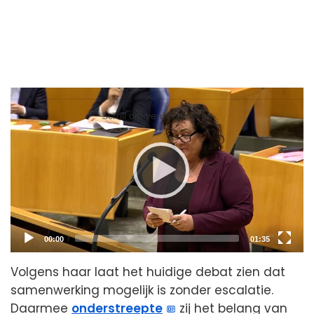
Video
Player
Scroll om verder te lezen
Current
Total
00:00
01:35
time
duration
Volgens haar laat het huidige debat zien dat
samenwerking mogelijk is zonder escalatie.
Daarmee
onderstreepte
zij het belang van