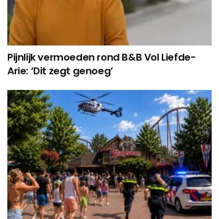
Pijnlijk vermoeden rond B&B Vol Liefde-
Arie: ‘Dit zegt genoeg’