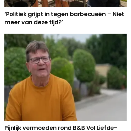
‘Politiek grijpt in tegen barbecueën – Niet
meer van deze tijd?’
Pijnlijk vermoeden rond B&B Vol Liefde-