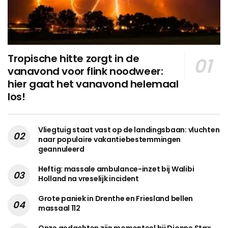
Tropische hitte zorgt in de
vanavond voor flink noodweer:
hier gaat het vanavond helemaal
los!
Vliegtuig staat vast op de landingsbaan: vluchten
naar populaire vakantiebestemmingen
geannuleerd
Heftig: massale ambulance-inzet bij Walibi
Holland na vreselijk incident
Grote paniek in Drenthe en Friesland bellen
massaal 112
Onze gedachten zijn momenteel bij Dionne Stax