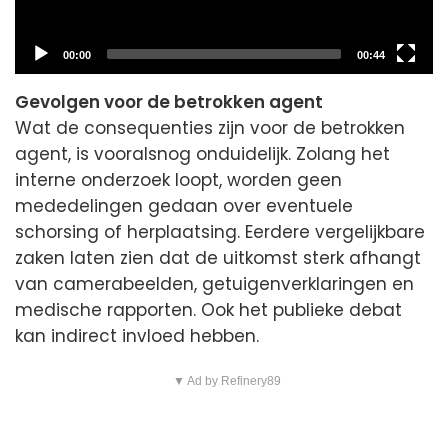
Current
Total
00:00
00:44
time
duration
Gevolgen voor de betrokken agent
Wat de consequenties zijn voor de betrokken
agent, is vooralsnog onduidelijk. Zolang het
interne onderzoek loopt, worden geen
mededelingen gedaan over eventuele
schorsing of herplaatsing. Eerdere vergelijkbare
zaken laten zien dat de uitkomst sterk afhangt
van camerabeelden, getuigenverklaringen en
medische rapporten. Ook het publieke debat
kan indirect invloed hebben.
▼ Ad by Refinery89