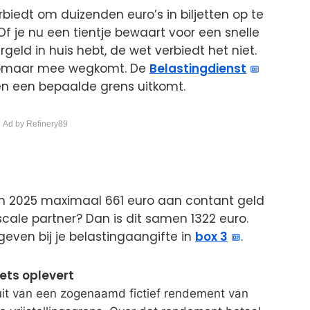
verbiedt om duizenden euro’s in biljetten op te
 Of je nu een tientje bewaart voor een snelle
eld in huis hebt, de wet verbiedt het niet.
 zomaar mee wegkomt. De
Belastingdienst
en een bepaalde grens uitkomt.
 Ad by Refinery89
in 2025 maximaal 661 euro aan contant geld
iscale partner? Dan is dit samen 1322 euro.
even bij je belastingaangifte in
box 3
.
iets oplevert
uit van een zogenaamd fictief rendement van